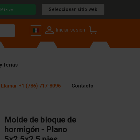
Seleccionar sitio web
México
Iniciar sesión
y ferias
Llamar
+1 (786) 717-8096
Contacto
Molde de bloque de
hormigón - Plano
5x2,5x2,5 pies