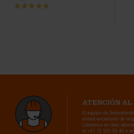
ATENCIÓN AL
El equipo de Betonbloc
estará encantado de res
Llámenos en días laborab
al
+31 72 503 93 40
o e