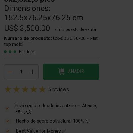
Dimensiones:
152.5x76.25x76.25 cm
US$ 3,500.00
sin impuesto de venta
Número de producto:
US-60.30.30-00 - Flat
top mold
En stock
AÑADIR
5 reviews
Envío rápido desde inventario — Atlanta,
GA 🇺🇸
Hecho de acero estructural 100% 💪
Best Value for Money ✅