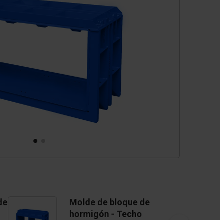
cesorios
ezas de repuesto
de
Molde de bloque de
hormigón - Techo