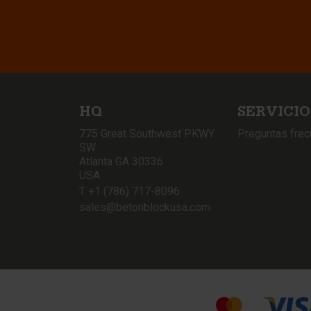
HQ
SERVICIO
775 Great Southwest PKWY
Preguntas fre
SW
Atlanta GA 30336
USA
T +1 (786) 717-8096
sales@betonblockusa.com