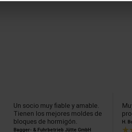
Un socio muy fiable y amable.
Muy
Tienen los mejores moldes de
pro
bloques de hormigón.
H. B
Bagger- & Fuhrbetrieb Jütte GmbH