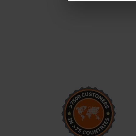
Éstas son moldes de
concreto geniales. Estoy muy
contento con el resultado del
bloque.