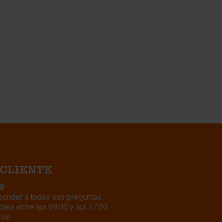
 CLIENTE
k®
ponder a todas sus preguntas.
les entre las 09:00 y las 17:00
nvíe