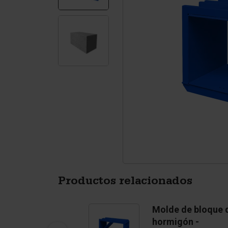
Muros de contención
Ac
Tetrapodos
Pi
Productos relacionados
Molde de bloque de
Molde de bloque 
hormigón - Básico
hormigón -