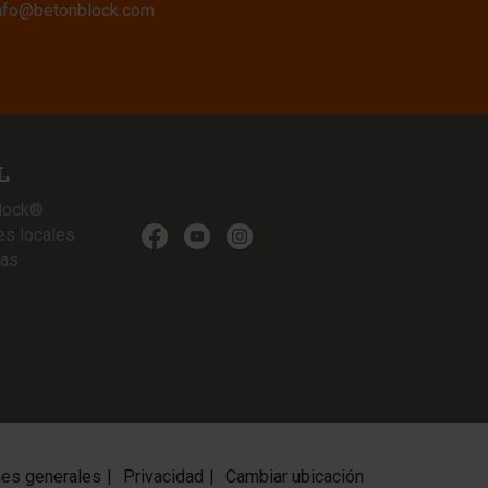
nfo@betonblock.com
L
lock®
es locales
ias
nes generales
Privacidad
Cambiar ubicación