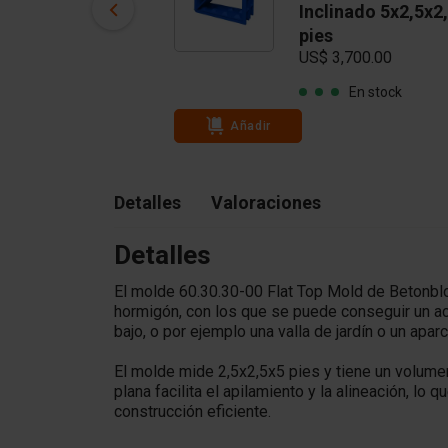
5x2.5x2.5 pies
Inclinado 5x2,5x2
US$ 3,500.00
pies
US$ 3,700.00
En stock
En stock
Añadir
Detalles
Valoraciones
Detalles
El molde 60.30.30-00 Flat Top Mold de Betonbl
hormigón, con los que se puede conseguir un aca
bajo, o por ejemplo una valla de jardín o un apar
El molde mide 2,5x2,5x5 pies y tiene un volumen
plana facilita el apilamiento y la alineación, lo 
construcción eficiente.