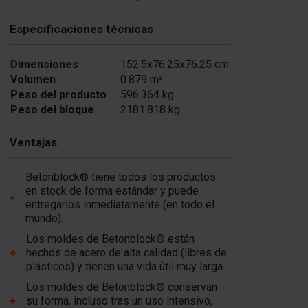
Especificaciones técnicas
Dimensiones
152.5x76.25x76.25 cm
Volumen
0.879 m³
Peso del producto
596.364 kg
Peso del bloque
2181.818 kg
Ventajas
Betonblock® tiene todos los productos
en stock de forma estándar y puede
entregarlos inmediatamente (en todo el
mundo).
Los moldes de Betonblock® están
hechos de acero de alta calidad (libres de
plásticos) y tienen una vida útil muy larga.
Los moldes de Betonblock® conservan
su forma, incluso tras un uso intensivo,