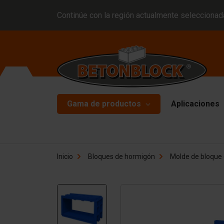
Continúe con la región actualmente seleccionada
Gama de productos
Aplicaciones
Bloques de hormigón
Mo
Inicio
Bloques de hormigón
Molde de bloque 
Pl
Block formliners
Pl
Barreras
Ma
Losas de hormigón
Ma