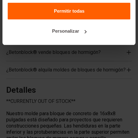
Piezas de recambio
Permitir todas
Preguntas frecuentes
Personalizar
¿De qué material están hechos los moldes?
¿Betonblock® vende bloques de hormigón?
¿Betonblock® alquila moldes de bloques de hormigón?
Detalles
**CURRENTLY OUT OF STOCK**
Nuestro molde para bloque de concreto de 16x8x8
pulgadas está diseñado para proyectos que requieren
construcciones pequeñas. Las hendiduras en la parte
inferior y las protuberancias en la parte superior permiten