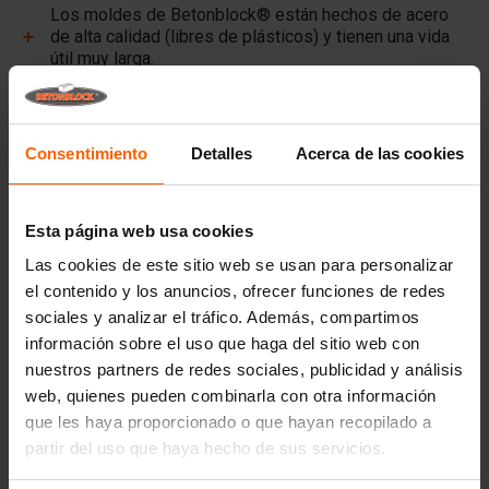
Los moldes de Betonblock® están hechos de acero
de alta calidad (libres de plásticos) y tienen una vida
útil muy larga.
Los moldes de Betonblock® conservan su forma,
incluso tras un uso intensivo, durante más de una
década.
Consentimiento
Detalles
Acerca de las cookies
Betonblock® es un socio fiable y líder del mercado de
moldes de acero para hormigón desde hace más de
25 años.
Esta página web usa cookies
Enlaces útiles
Las cookies de este sitio web se usan para personalizar
el contenido y los anuncios, ofrecer funciones de redes
Divisores
sociales y analizar el tráfico. Además, compartimos
información sobre el uso que haga del sitio web con
Placas de cubierta
nuestros partners de redes sociales, publicidad y análisis
Equipos de elevación
web, quienes pueden combinarla con otra información
Equipos de manipulación
que les haya proporcionado o que hayan recopilado a
partir del uso que haya hecho de sus servicios.
Accesorios