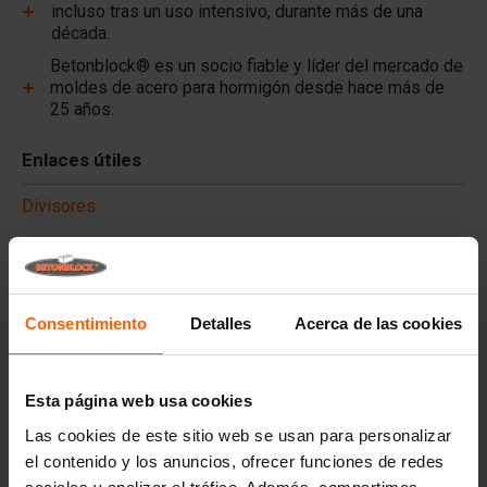
incluso tras un uso intensivo, durante más de una
década.
Betonblock® es un socio fiable y líder del mercado de
moldes de acero para hormigón desde hace más de
25 años.
Enlaces útiles
Divisores
Placas de cubierta
Equipos de elevación
Equipos de manipulación
Consentimiento
Detalles
Acerca de las cookies
Accesorios
Piezas de recambio
Esta página web usa cookies
Las cookies de este sitio web se usan para personalizar
Preguntas frecuentes
el contenido y los anuncios, ofrecer funciones de redes