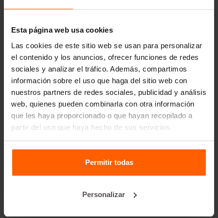
Betonblock® es un socio fiable y líder del mercado de
moldes de acero para hormigón desde hace más de
25 años.
Esta página web usa cookies
Las cookies de este sitio web se usan para personalizar
Enlaces útiles
el contenido y los anuncios, ofrecer funciones de redes
sociales y analizar el tráfico. Además, compartimos
Divisores
información sobre el uso que haga del sitio web con
Placas de cubierta
nuestros partners de redes sociales, publicidad y análisis
Equipos de elevación
web, quienes pueden combinarla con otra información
que les haya proporcionado o que hayan recopilado a
Equipos de manipulación
partir del uso que haya hecho de sus servicios.
Accesorios
Piezas de recambio
Permitir todas
Preguntas frecuentes
Personalizar
¿De qué material están hechos los moldes?