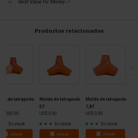
Best Value for Money ✅
Productos relacionados
lde de tetrapodo
Molde de tetrapodo
Molde de tetrapodo
5T
5T
7,8T
 8,200.00
US$ 0.00
US$ 0.00
En stock
En stock
En stock
Añadir
Añadir
Añadir