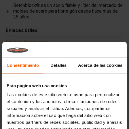
Betonblock® es un socio fiable y líder del mercado de
moldes de acero para hormigón desde hace más de
25 años.
Enlaces útiles
Equipos de elevación
Accesorios
Consentimiento
Detalles
Acerca de las cookies
Preguntas frecuentes
¿De qué material están hechos los moldes?
Esta página web usa cookies
Las cookies de este sitio web se usan para personalizar
¿Betonblock® alquila moldes de bloques de hormigón?
el contenido y los anuncios, ofrecer funciones de redes
sociales y analizar el tráfico. Además, compartimos
¿Los bloques tienen que reforzarse?
información sobre el uso que haga del sitio web con
nuestros partners de redes sociales, publicidad y análisis