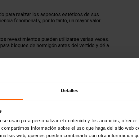
o para realzar los aspectos estéticos de sus
encia fenomenal y, por lo tanto, un mayor valor
tos revestimientos pueden utilizarse varias veces.
para bloques de hormigón antes del vertido y dé a
Detalles
s
b se usan para personalizar el contenido y los anuncios, ofrecer
s, compartimos información sobre el uso que haga del sitio web 
 análisis web, quienes pueden combinarla con otra información q