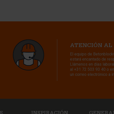
ATENCIÓN AL
El equipo de Betonbloc
estará encantado de res
Llámenos en días laborab
al
+31 72 503 93 40
o e
un correo electrónico a
i
S
INSPIRACIÓN
GENERA