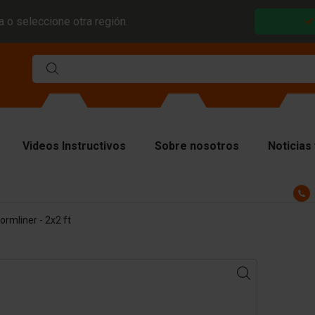
 o seleccione otra región.
Videos Instructivos
Sobre nosotros
Noticias 
ldes
ormliner - 2x2 ft
acas divisorias
acas superiores
teriales de elevación
nipulando el equipo