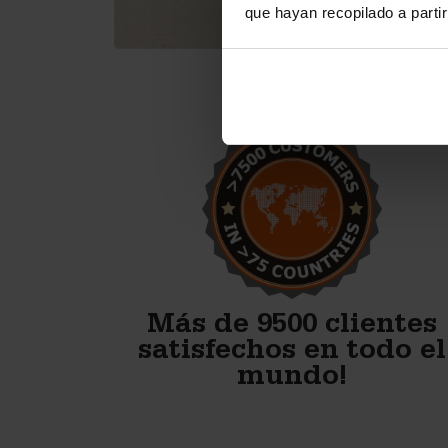
que hayan recopilado a parti
Éstas son moldes de
concreto geniales. Estoy muy
contento con el resultado del
bloque.
Bob Hagerman - Hagerman Pre Cast
LLC
Más de 9500 clientes
satisfechos en todo el
mundo!