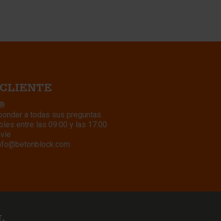
 CLIENTE
k®
ponder a todas sus preguntas.
les entre las 09:00 y las 17:00
nvíe
nfo@betonblock.com
L