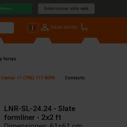
Seleccionar sitio web
México
Iniciar sesión
y ferias
Llamar
+1 (786) 717-8096
Contacto
LNR-SL-24.24 - Slate
formliner - 2x2 ft
Dimensiones: 61x61 cm