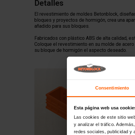
Detalles
El revestimiento de moldes Betonblock, diseñad
bloques y proyectos de hormigón, crea una apari
añadido para sus bloques.
Fabricados con plástico ABS de alta calidad, es
Coloque el revestimiento en su molde de acero 
su bloque de hormigón el aspecto deseado.
Consentimiento
Esta página web usa cookie
Las cookies de este sitio we
y analizar el tráfico. Ademá
redes sociales, publicidad y