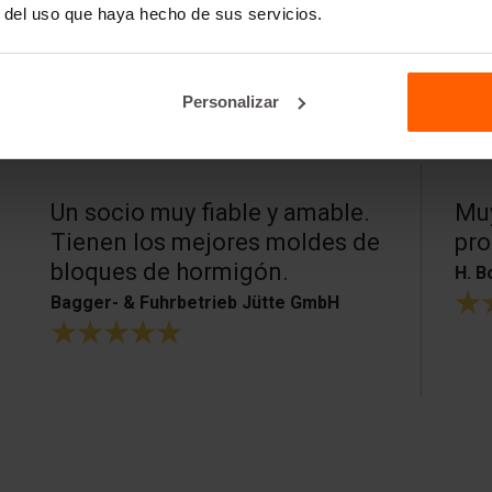
r del uso que haya hecho de sus servicios.
Personalizar
Un socio muy fiable y amable.
Muy
Tienen los mejores moldes de
pro
bloques de hormigón.
H. B
Bagger- & Fuhrbetrieb Jütte GmbH