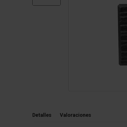
Muros de contención
Ac
Tetrapodos
Pi
Detalles
Valoraciones