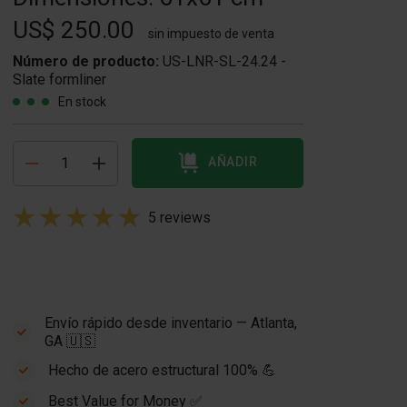
US$ 250.00
sin impuesto de venta
Número de producto:
US-LNR-SL-24.24 -
Slate formliner
En stock
AÑADIR
5 reviews
Envío rápido desde inventario — Atlanta,
GA 🇺🇸
Hecho de acero estructural 100% 💪
Best Value for Money ✅