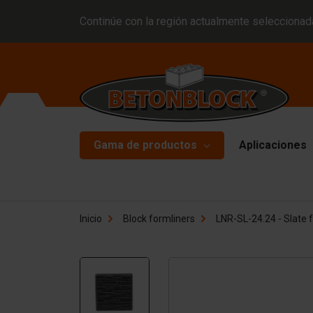
Continúe con la región actualmente seleccionada
Gama de productos
Aplicaciones
Bloques de hormigón
Mo
Inicio
Block formliners
LNR-SL-24.24 - Slate f
Pl
Block formliners
Pl
Barreras
Ma
Losas de hormigón
Ma