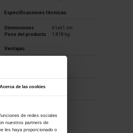
Especificaciones técnicas
Dimensiones
61x61 cm
Peso del producto
1.818 kg
Ventajas
Enlaces útiles
Acerca de las cookies
Preguntas frecuentes
 funciones de redes sociales
con nuestros partners de
ue les haya proporcionado o