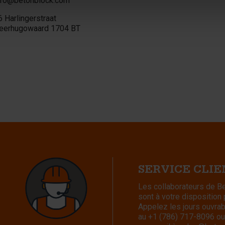
nfo@betonblock.com
6 Harlingerstraat
eerhugowaard 1704 BT
SERVICE CLI
Les collaborateurs de 
sont à votre disposition
Appelez les jours ouvra
au
+1 (786) 717-8096
ou