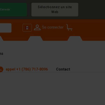
Sélectionnez un site
Canada
Web
Se connecter
ns
appel
+1 (786) 717-8096
Contact