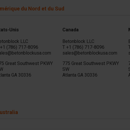
mérique du Nord et du Sud
cessoires
èces de rechange
tats-Unis
Canada
etonblock LLC
Betonblock LLC
+1 (786) 717-8096
T
+1 (786) 717-8096
ales@betonblockusa.com
sales@betonblockusa.com
75 Great Southwest PKWY
775 Great Southwest PKWY
W
SW
tlanta GA 30336
Atlanta GA 30336
ustralia