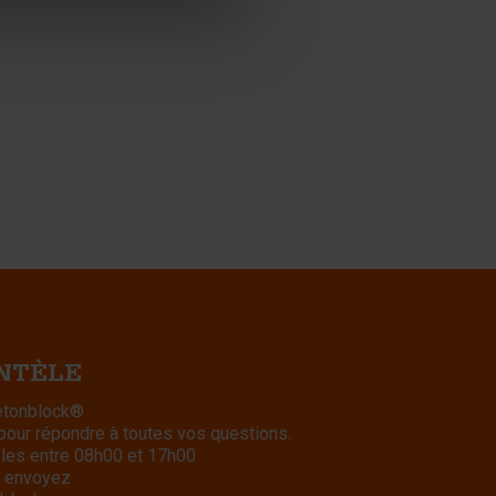
ENTÈLE
Betonblock®
 pour répondre à toutes vos questions.
bles entre 08h00 et 17h00
 envoyez