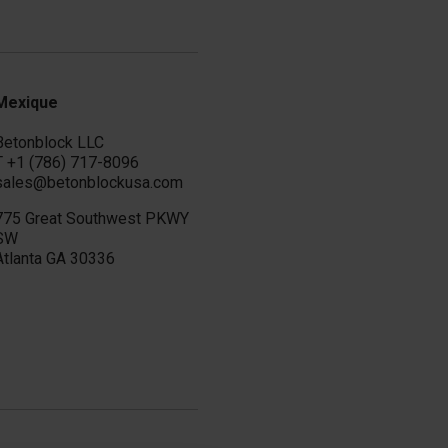
Mexique
Betonblock LLC
T
+1 (786) 717-8096
sales@betonblockusa.com
775 Great Southwest PKWY
SW
Atlanta GA 30336