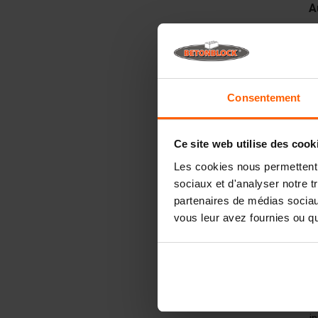
A
M
T
k
1
Consentement
C
S
Ce site web utilise des cook
Les cookies nous permettent d
sociaux et d'analyser notre t
partenaires de médias sociaux
E
vous leur avez fournies ou qu'
E
B
T