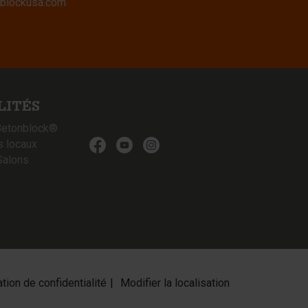
blockusa.com
LITÉS
Betonblock®
s locaux
Salons
tion de confidentialité
Modifier la localisation