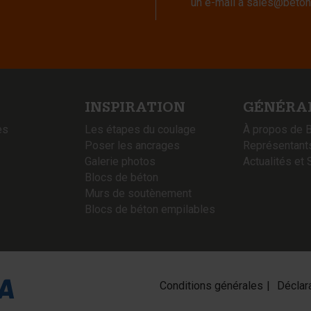
un e-mail à
sales@beton
INSPIRATION
GÉNÉRA
es
Les étapes du coulage
À propos de 
Poser les ancrages
Représentant
Galerie photos
Actualités et 
Blocs de béton
Murs de soutènement
Blocs de béton empilables
Conditions générales
Déclara