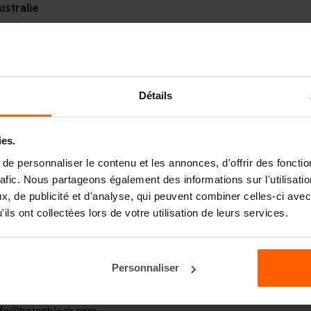
ustralie
etquip
+61 (0) 426 899 667
im@betonblock.com
5 Gov. Macquarie Dr.
Détails
hipping Norton
ydney NSW 2170
ies.
e personnaliser le contenu et les annonces, d'offrir des fonctio
rafic. Nous partageons également des informations sur l'utilisati
, de publicité et d'analyse, qui peuvent combiner celles-ci avec
urope
ils ont collectées lors de votre utilisation de leurs services.
urope
Personnaliser
etonblock Europe
+31 72 503 93 40