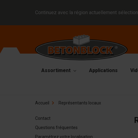
Continuez avec la région actuellement sélection
Assortiment
Applications
Vid
Blocs en béton
Mo
Accueil
Représentants locaux
Di
Block formliners
Pl
R
Contact
Barrières
Ma
Questions fréquentes
Dalle en béton
Ma
Paramétrez votre localisation