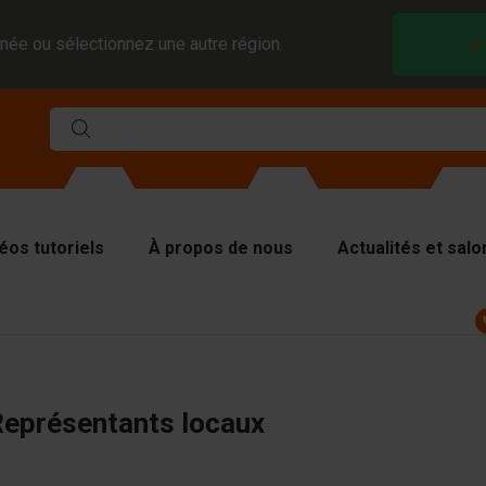
née ou sélectionnez une autre région.
éos tutoriels
À propos de nous
Actualités et salo
ules
viseurs et inserts
aques de couverture
eprésentants locaux
tériel de levage
tériel de manutention