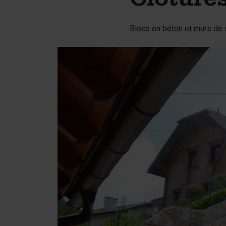
Clôture
Murs de soutènement
Ac
Blocs en béton et murs de 
Tétrapodes
Pi