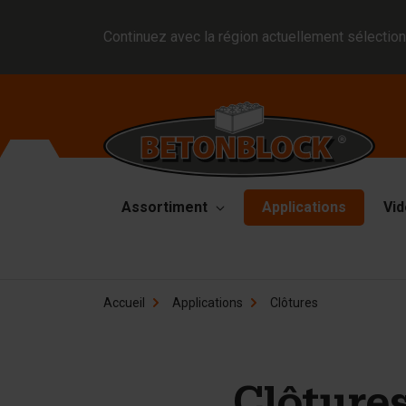
Continuez avec la région actuellement sélection
Assortiment
Applications
Vid
Blocs en béton
Mo
Accueil
Applications
Clôtures
Di
Block formliners
Pl
Barrières
Ma
Dalle en béton
Ma