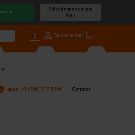
Sélectionnez un site
Canada
Web
Se connecter
ns
appel
+1 (786) 717-8096
Contact