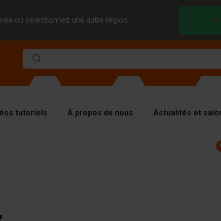
née ou sélectionnez une autre région.
éos tutoriels
À propos de nous
Actualités et salo
ules
viseurs et inserts
aques de couverture
tériel de levage
tériel de manutention