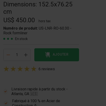
Dimensions: 152.5x76.25
cm
US$ 450.00
hors tax
Numéro de produit:
US-LNR-RO-60.30 -
Rock formliner
En stock
AJOUTER
6 reviews
Livraison rapide à partir du stock -
Atlanta, GA 🇺🇸
Fabriqué à 100 % en Acier de
NR-BR-60.30 -
Construction 💪