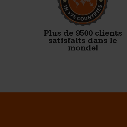
résultat du bloc.
Bob Hagerman - Hagerman Pre Cast
LLC
Plus de 9500 clients
satisfaits dans le
monde!