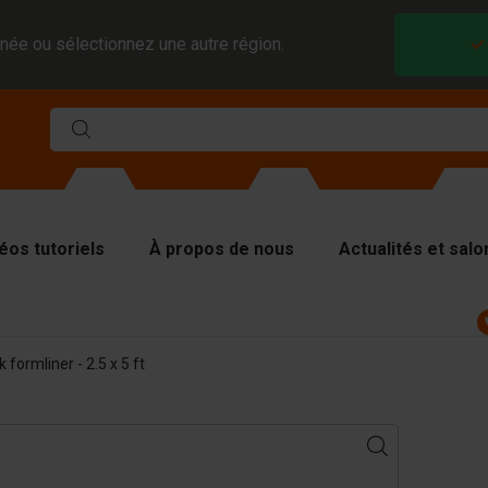
née ou sélectionnez une autre région.
éos tutoriels
À propos de nous
Actualités et salo
ules
formliner - 2.5 x 5 ft
viseurs et inserts
aques de couverture
tériel de levage
tériel de manutention