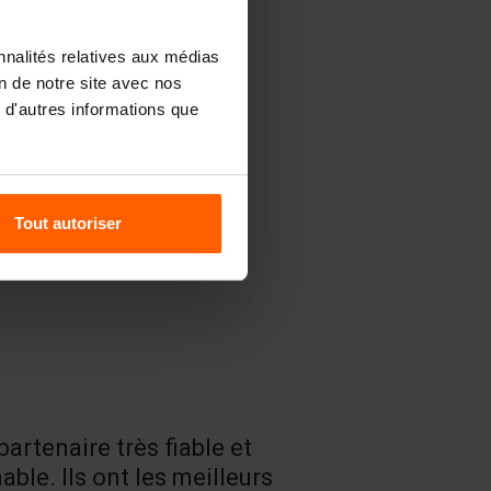
nnalités relatives aux médias
on de notre site avec nos
 d'autres informations que
Tout autoriser
partenaire très fiable et
Un très bon
able. Ils ont les meilleurs
produits.