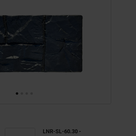
cessoires
èces de rechange
LNR-SL-60.30 -
L