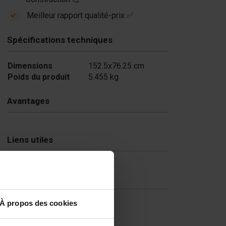
ick formliner -
Meilleur rapport qualité-prix ✅
5x5 ft
$ 450.00
Spécifications techniques
En stock
Dimensions
152.5x76.25 cm
Poids du produit
5.455 kg
Avantages
Liens utiles
FAQ
À propos des cookies