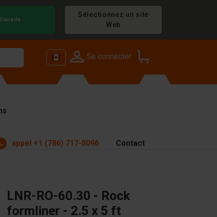
Sélectionnez un site
Canada
Web
Se connecter
ns
appel
+1 (786) 717-8096
Contact
LNR-RO-60.30 - Rock
formliner - 2.5 x 5 ft