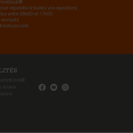
Betonblock®
 pour répondre à toutes vos questions.
bles entre 08h00 et 17h00
 envoyez
blockusa.com
LITÉS
Betonblock®
s locaux
Salons