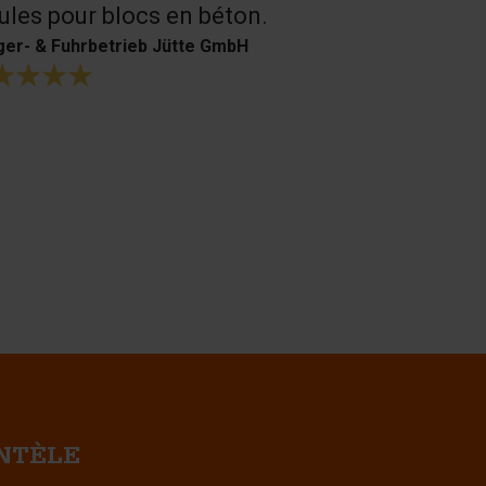
les pour blocs en béton.
H. Bouffioux
er- & Fuhrbetrieb Jütte GmbH
ENTÈLE