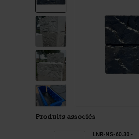
Murs de soutènement
Ac
Tétrapodes
Pi
Produits associés
US-LNR-AF-60.30 -
LNR-NS-60.30 -