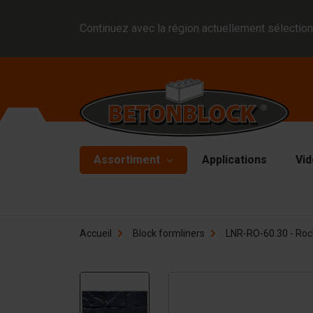
Continuez avec la région actuellement sélection
Assortiment
Applications
Vid
Blocs en béton
Mo
Accueil
Block formliners
LNR-RO-60.30 - Rock 
Di
Block formliners
Pl
Barrières
Ma
Dalle en béton
Ma