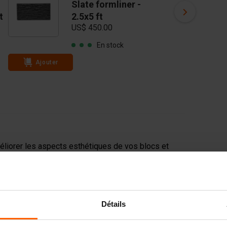
Slate formliner -
Br
t
2.5x5 ft
2.
US$ 450.00
US
En stock
Ajouter
Ajouter
liorer les aspects esthétiques de vos blocs et
le et, par conséquent, une valeur ajoutée plus
s revêtements peuvent être réutilisés plusieurs
acier pour blocs de béton avant le coulage afin de
Détails
tée.