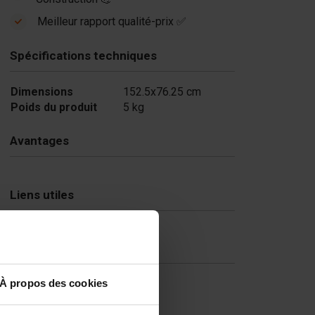
ck formliner - 2.5
Meilleur rapport qualité-prix ✅
5 ft
$ 450.00
Spécifications techniques
En stock
Dimensions
152.5x76.25 cm
Poids du produit
5 kg
Avantages
Liens utiles
FAQ
À propos des cookies