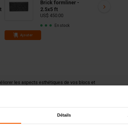
Brick formliner -
Ro
t
2.5x5 ft
x 
US$ 450.00
US
En stock
Ajouter
Ajouter
liorer les aspects esthétiques de vos blocs et
le et, par conséquent, une valeur ajoutée plus
s revêtements peuvent être réutilisés plusieurs
acier pour blocs de béton avant le coulage afin de
Détails
tée.