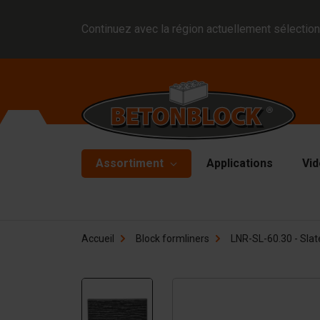
Continuez avec la région actuellement sélection
Assortiment
Applications
Vid
Blocs en béton
Mo
Accueil
Block formliners
LNR-SL-60.30 - Slate
Di
Block formliners
Pl
Barrières
Ma
Dalle en béton
Ma