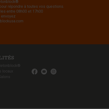
Betonblock®
 pour répondre à toutes vos questions.
bles entre 08h00 et 17h00
 envoyez
blockusa.com
LITÉS
Betonblock®
s locaux
Salons