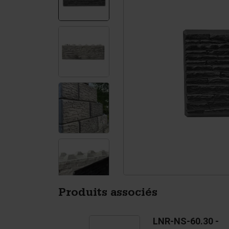
Murs de soutènement
Ac
Tétrapodes
Pi
Produits associés
US-LNR-AF-60.30 -
LNR-NS-60.30 -