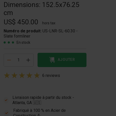
Dimensions: 152.5x76.25
cm
US$ 450.00
hors tax
Numéro de produit:
US-LNR-SL-60.30 -
Slate formliner
En stock
AJOUTER
6 reviews
Livraison rapide à partir du stock -
Atlanta, GA 🇺🇸
Fabriqué à 100 % en Acier de
NR-RO-60.30 -
Construction 💪