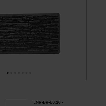
cessoires
èces de rechange
LNR-BR-60.30 -
L