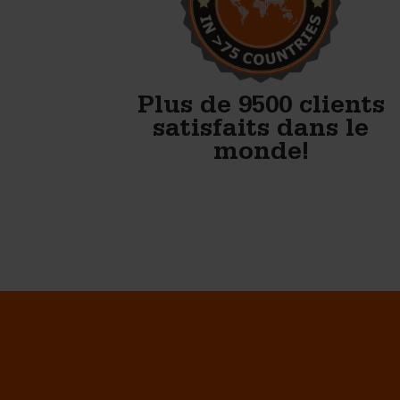
résultat du bloc.
Bob Hagerman - Hagerman Pre Cast
LLC
Plus de 9500 clients
satisfaits dans le
monde!