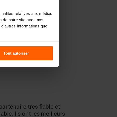
nnalités relatives aux médias
on de notre site avec nos
 d'autres informations que
Tout autoriser
partenaire très fiable et
Un très bon
able. Ils ont les meilleurs
produits.