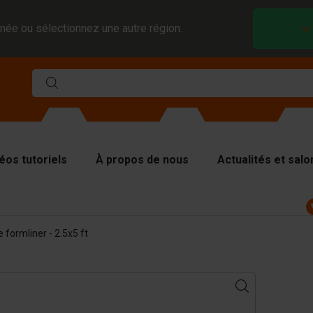
née ou sélectionnez une autre région.
éos tutoriels
À propos de nous
Actualités et salo
ules
 formliner - 2.5x5 ft
viseurs et inserts
aques de couverture
tériel de levage
tériel de manutention