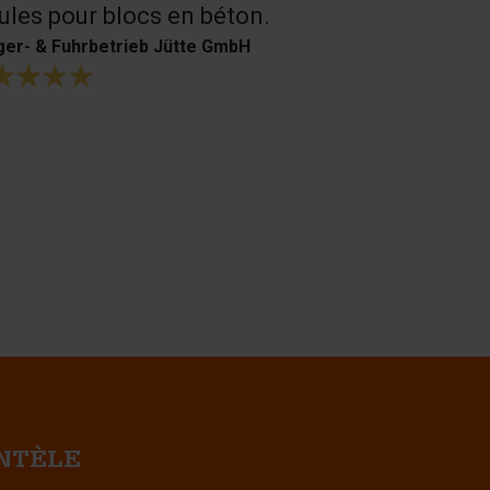
les pour blocs en béton.
H. Bouffioux
er- & Fuhrbetrieb Jütte GmbH
ENTÈLE