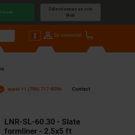
Sélectionnez un site
Canada
Web
Se connecter
ns
appel
+1 (786) 717-8096
Contact
LNR-SL-60.30 - Slate
formliner - 2.5x5 ft