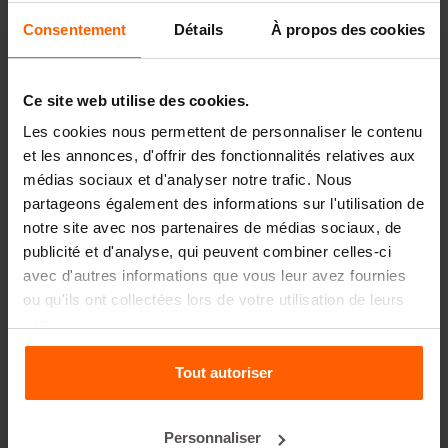
indispensable pour les
Consentement
Détails
À propos des cookies
barrières BETONBLOCK®
Pour l'installation et le déplacement des barrières en
Ce site web utilise des cookies.
béton, BETONBLOCK® propose une gamme
Les cookies nous permettent de personnaliser le contenu
d'équipements de levage conçus pour simplifier et
et les annonces, d'offrir des fonctionnalités relatives aux
accélérer vos opérations. Nos équipements de levage
garantissent une approche sûre et efficace de la
médias sociaux et d'analyser notre trafic. Nous
manipulation des barrières, quel que soit leur poids ou
partageons également des informations sur l'utilisation de
leur taille.
notre site avec nos partenaires de médias sociaux, de
publicité et d'analyse, qui peuvent combiner celles-ci
Équipement de levage pour barrières
avec d'autres informations que vous leur avez fournies
ou qu'ils ont collectées lors de votre utilisation de leurs
Aimant d'ancrage pour blocs de béton (2,5T):
Nos
aimants permettent d'encastrer des ancres à tête
services.
sphérique dans les barrières, ce qui permet de soulever
les barrières jusqu'à ces ancres.
Tout autoriser
Manchette en caoutchouc pour ancres à blocs de
béton (2,5T):
ces manchettes en caoutchouc laissent de
l'espace autour de la tête des ancres à tête sphérique, de
Personnaliser
sorte que le crochet de levage puisse ensuite être utilisé