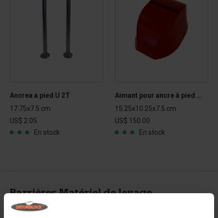
Ancrea a pied U 2T
Aimant pour ancre à pied en U 2T
17.75x7.5 cm
15.25x10.25x7.5 cm
US$ 2.05
US$ 150.00
En stock
En stock
Barrières Matériel de levage
Matériel de levage