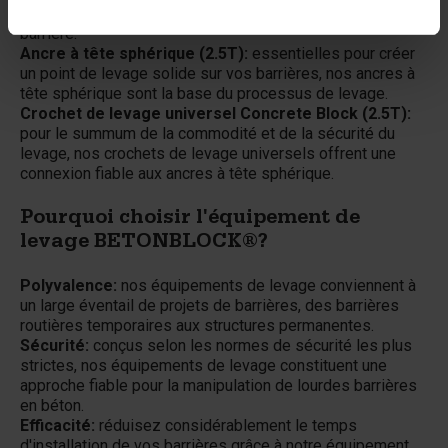
correctement et en toute sécurité pour soulever la
barrière.
Ancre à tête sphérique (2.5T):
essentielles pour créer
un point de levage solide sur vos barrières, nos ancres à
tête sphérique sont la base du processus de levage.
Crochet de levage universel Concrete Block (2.5T):
pour le summum de la commodité et de la sécurité du
levage, nos crochets de levage universels offrent une
connexion fiable aux ancres à tête sphérique.
Pourquoi choisir l'équipement de
levage BETONBLOCK®?
Polyvalence:
nos équipements de levage conviennent à
un large éventail de projets de barrières, des barrières
routières temporaires aux structures permanentes.
Sécurité:
conçus selon les normes de sécurité les plus
strictes, nos équipements de levage constituent une
approche fiable pour la manipulation de lourdes barrières
en béton.
Efficacité:
réduisez considérablement le temps
d'installation de vos barrières grâce à notre équipement