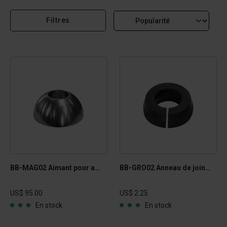
Filtres
BB-MAG02 Aimant pour ancre à pied 2T
BB-GRO02 Anneau de joint en caoutchouc 2,5T
US$ 95.00
US$ 2.25
En stock
En stock