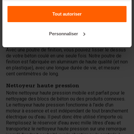
béton après l'avoir coulé dans le moule. Le moteur
monophasé 230/115 V spécialement conçu à cet effet
entraîne un arbre flexible à seulement 4 000 tr/min.
Tout autoriser
Cependant, le tisonnier vibrant produit 12 000 vibrations
par minute grâce au système de vibration pendulaire. Cela
garantit un compactage parfait du béton.
Personnaliser
Poutre de finition
Avec une poutre de finition, vous pouvez lisser le dessus
de votre béton coulé en une seule fois. Notre poutre de
finition est fabriquée en aluminium de haute qualité (et non
en plastique), avec une longue durée de vie, et mesure
cent centimètres de long.
Nettoyeur haute pression
Notre nettoyeur haute pression mobile est parfait pour le
nettoyage des blocs de béton ou des produits connexes.
Le nettoyeur haute pression fonctionne à l'aide d'un
moteur à essence et est indépendant de tout branchement
électrique ou d'eau. Il peut donc être utilisé n'importe où.
Remplissez le réservoir d'eau avec mille litres d'eau et
transportez le nettoyeur haute pression sur une remorque