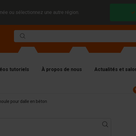
née ou sélectionnez une autre région.
éos tutoriels
À propos de nous
Actualités et salo
ules
moule pour dalle en béton
viseurs et inserts
aques de couverture
tériel de levage
tériel de manutention