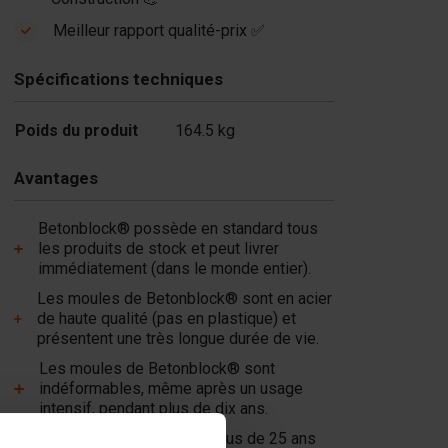
Meilleur rapport qualité-prix ✅
Spécifications techniques
Poids du produit
164.5 kg
Avantages
Betonblock® possède en standard tous
les produits de stock et peut livrer
immédiatement (dans le monde entier).
Les moules de Betonblock® sont en acier
de haute qualité (pas en plastique) et
présentent une très longue durée de vie.
Les moules de Betonblock® sont
indéformables, même après un usage
intensif, pendant plus de dix ans.
Betonblock® est depuis plus de 25 ans