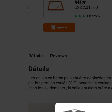
béton
US$ 2,015.00
En stock
Ajouter
Détails
Reviews
Détails
Les dalles en béton peuvent être déplacées en 
par les profilés coulés (CIP) pendant le coulage
dans les évidements ; la dalle est alors prête à