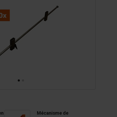
cessoires
èces de rechange
en
Mécanisme de