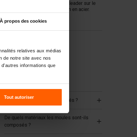
déjà un partenaire fiable et leader sur le
marché des moules à béton en acier.
À propos des cookies
Liens utiles
Dispositifs de levage
Équipements de manutention
nnalités relatives aux médias
Accessoires
on de notre site avec nos
 d'autres informations que
Pièces de rechange
FAQ
Tout autoriser
Les blocs doivent-ils être armés ?
De quels matériaux les moules sont-ils
composés ?