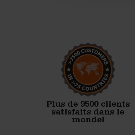
Ce sont d'excellents moules à
béton. Je suis très content du
résultat du bloc.
Bob Hagerman - Hagerman Pre Cast
LLC
Plus de 9500 clients
satisfaits dans le
monde!