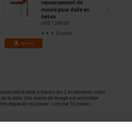
renversement de
moule pour dalle en
béton
US$ 1,240.00
En stock
Ajouter
soulevant la dalle à travers les 2 évidements créés
 de la dalle. Une chaîne de levage est accrochée
 être déplacée ou placée. Livré par 50 pièces.