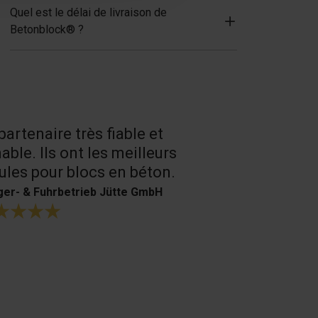
Quel est le délai de livraison de
Betonblock® ?
partenaire très fiable et
Un très bon
able. Ils ont les meilleurs
produits.
les pour blocs en béton.
H. Bouffioux
er- & Fuhrbetrieb Jütte GmbH