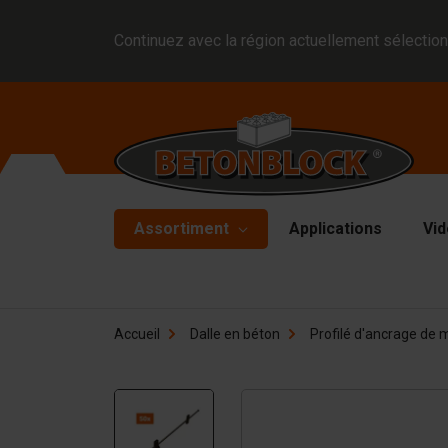
Continuez avec la région actuellement sélection
Assortiment
Applications
Vid
Blocs en béton
Mo
Accueil
Dalle en béton
Profilé d'ancrage de 
Di
Block formliners
Pl
Barrières
Ma
Dalle en béton
Ma