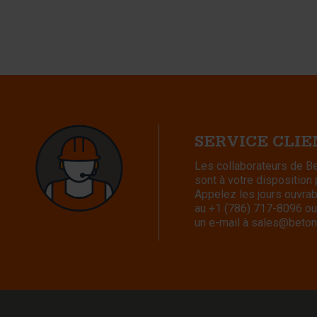
SERVICE CLI
Les collaborateurs de 
sont à votre disposition
Appelez les jours ouvra
au
+1 (786) 717-8096
ou
un e-mail à
sales@beton