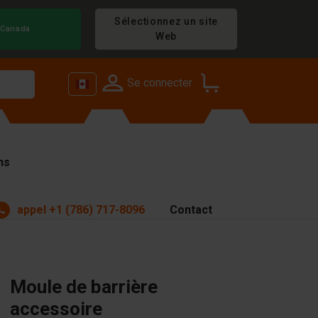
Sélectionnez un site
Canada
Web
Se connecter
ns
appel
+1 (786) 717-8096
Contact
Moule de barrière
accessoire