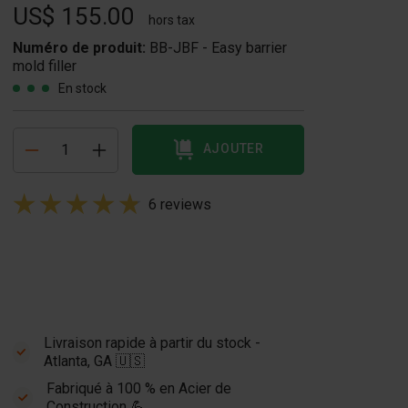
US$ 155.00
hors tax
Numéro de produit:
BB-JBF - Easy barrier
mold filler
En stock
AJOUTER
6 reviews
Livraison rapide à partir du stock -
Atlanta, GA 🇺🇸
Fabriqué à 100 % en Acier de
Construction 💪