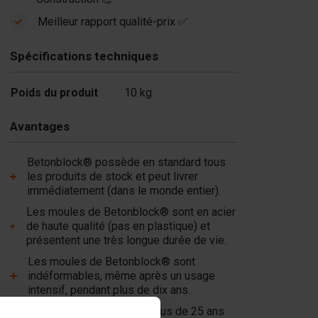
Meilleur rapport qualité-prix ✅
Spécifications techniques
Poids du produit
10 kg
Avantages
Betonblock® possède en standard tous
les produits de stock et peut livrer
immédiatement (dans le monde entier).
Les moules de Betonblock® sont en acier
de haute qualité (pas en plastique) et
présentent une très longue durée de vie.
Les moules de Betonblock® sont
indéformables, même après un usage
intensif, pendant plus de dix ans.
Betonblock® est depuis plus de 25 ans