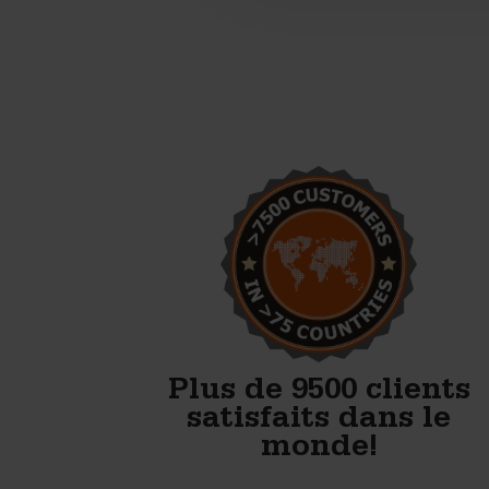
Ce sont d'excellents moules à
béton. Je suis très content du
résultat du bloc.
Bob Hagerman - Hagerman Pre Cast
LLC
Plus de 9500 clients
satisfaits dans le
monde!