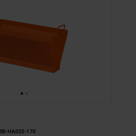
cessoires
èces de rechange
BB-HA025-170