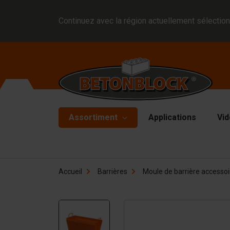
Continuez avec la région actuellement sélection
Assortiment
Applications
Vid
Blocs en béton
Mo
Accueil
Barrières
Moule de barrière accessoi
Di
Block formliners
Pl
Barrières
Ma
Dalle en béton
Ma