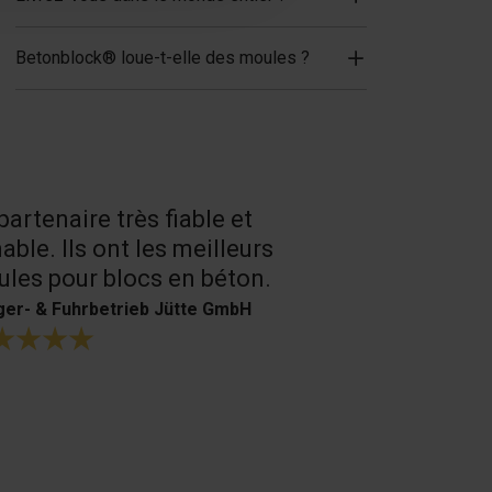
Betonblock® loue-t-elle des moules ?
partenaire très fiable et
Un très bon
able. Ils ont les meilleurs
produits.
les pour blocs en béton.
H. Bouffioux
er- & Fuhrbetrieb Jütte GmbH