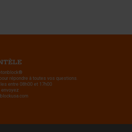
ENTÈLE
Betonblock®
 pour répondre à toutes vos questions.
bles entre 08h00 et 17h00
 envoyez
blockusa.com