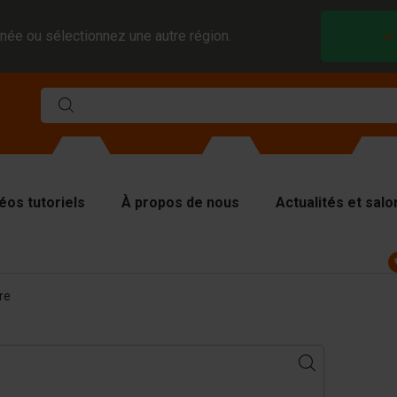
née ou sélectionnez une autre région.
éos tutoriels
À propos de nous
Actualités et salo
ules
re
viseurs et inserts
aques de couverture
tériel de levage
tériel de manutention