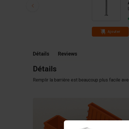
Ajouter
Détails
Reviews
Détails
Remplir la barrière est beaucoup plus facile ave