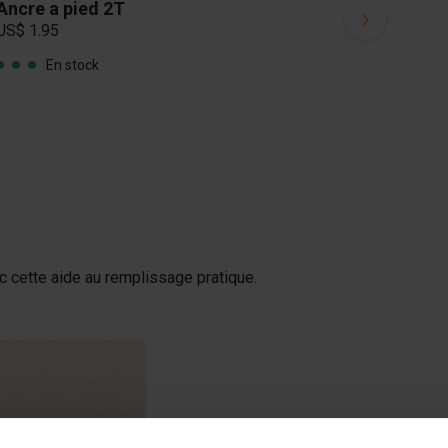
Ancre a pied 2T
US$ 1.95
En stock
c cette aide au remplissage pratique.