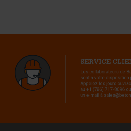
SERVICE CLI
Les collaborateurs de 
sont à votre disposition
Appelez les jours ouvra
au
+1 (786) 717-8096
ou
un e-mail à
sales@beton