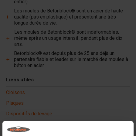
entier).
Les moules de Betonblock® sont en acier de haute
qualité (pas en plastique) et présentent une très
longue durée de vie.
Les moules de Betonblock® sont indéformables,
même après un usage intensif, pendant plus de dix
ans.
Betonblock® est depuis plus de 25 ans déjà un
partenaire fiable et leader sur le marché des moules à
béton en acier.
Liens utiles
Cloisons
Plaques
Dispositifs de levage
Équipements de manutention
Accessoires