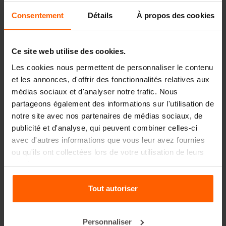
Pièces de rechange
Consentement
Détails
À propos des cookies
FAQ
Ce site web utilise des cookies.
Les cookies nous permettent de personnaliser le contenu
De quels matériaux les moules sont-ils composés ?
et les annonces, d'offrir des fonctionnalités relatives aux
médias sociaux et d'analyser notre trafic. Nous
Betonblock® vend-elle des blocs en béton ?
partageons également des informations sur l'utilisation de
notre site avec nos partenaires de médias sociaux, de
Betonblock® loue-t-elle des moules ?
publicité et d'analyse, qui peuvent combiner celles-ci
avec d'autres informations que vous leur avez fournies
ou qu'ils ont collectées lors de votre utilisation de leurs
Détails
services.
Le coffrage de base 72.12.12 permet de créer un bloc
standard de 1' x 1' x 6' avec des montants avec moins d'un
Tout autoriser
mètre de béton : 0,22 cubic yards (0,17 m3). Ces blocs
conviennent très bien aux grandes constructions qui
nécessitent une grande stabilité.
Personnaliser