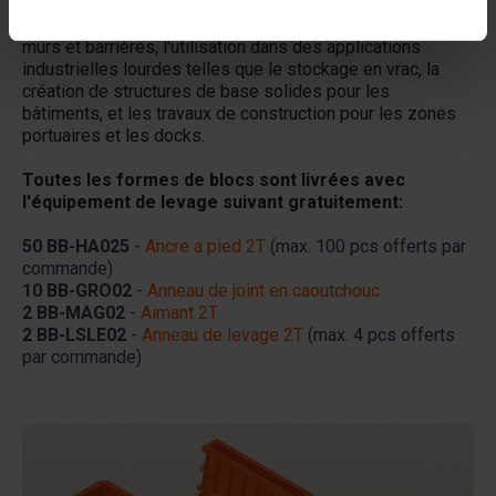
Cette taille est parfaite pour la construction de grands
murs et barrières, l'utilisation dans des applications
industrielles lourdes telles que le stockage en vrac, la
création de structures de base solides pour les
bâtiments, et les travaux de construction pour les zones
portuaires et les docks.
Toutes les formes de blocs sont livrées avec
l'équipement de levage suivant gratuitement:
50 BB-HA025
-
Ancre a pied 2T
(max. 100 pcs offerts par
commande)
10 BB-GRO02
-
Anneau de joint en caoutchouc
2 BB-MAG02
-
Aimant 2T
2 BB-LSLE02
-
Anneau de levage 2T
(max. 4 pcs offerts
par commande)